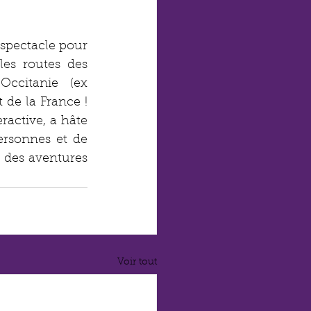
pectacle pour 
es routes des 
ccitanie (ex 
de la France ! 
active, a hâte 
rsonnes et de 
 des aventures 
Voir tout