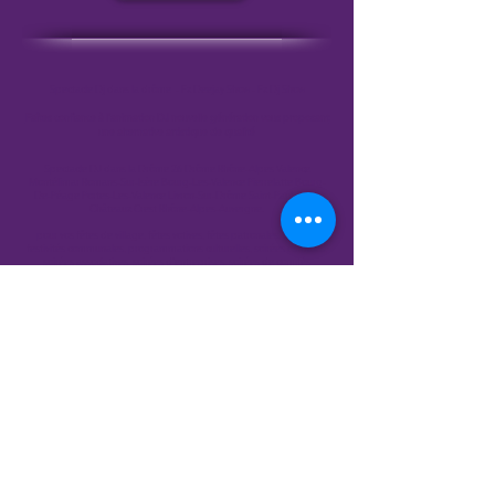
Spectacle Dj dans la drôme - Fx Deejay Show - Fx Dj Show
Faîtes confiance à l'animation DJ nouvelle génération vous proposant
une alternative artistique de qualité
Spectacle DJ dans la Drôme 26 Drôme Rhône-Alpes Valence
Montélimar Romans-Sur-Isère Bourg-Les-Valence Pierrelatte Bourg-
De-Péage Portes-Les-Valence Livron-Sur-Drôme Saint-Paul-Trois-
Châteaux Crest Rhône-Alpes-Auvergne.
pour vos fêtes de village, fêtes votives, fêtes patronales, vogues,
festivités communales, programmations culturelles, soirées estivales,
soirées associatives, soirées d'entreprises, soirées de comités
d'entreprises, soirées événementielles, événements publics,
événements privés, salles de spectacle, centres culturels ...
Une prestation équivalente aux orchestres de variété, orchestres de
bal, orchestres attractifs, groupes de musiques, troupes de spectacle,
troupes de danse, spectacle de danse ...
Contact