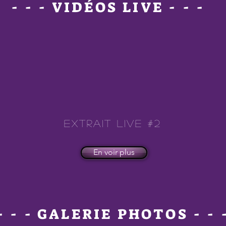
- - - VIDÉOS LIVE - - -
Extrait Live #2
En voir plus
- - - GALERIE PHOTOS - - 