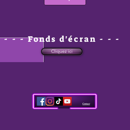
- - - Fonds d'écran
- - -
Cliquez ici
Contact